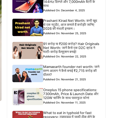
144Hz डिस्प्ले और 7,000mAh बैटरी के
साथ
Published On: December 4, 2025
Prashant Kirad Net Worth: कभी खुद
थे एक स्टूडेंट, आज कमाते हैं करोड़ों! जानिए
2026 की मंथली इनकम।
Published On: November 25, 2025
91 करोड़ या ₹200 करोड़? Hair Originals
Net Worth: जानें कैसे एक D2C ब्रांड ने
मल्टी-करोड़ वैल्यूएशन बनाई!
Published On: November 22, 2025
Mamaearth founder net worth: जाने
वरुण आलाग ने कैसे बनाई ₹2,715 करोड़ की
दौलत?
Published On: November 21, 2025
Oneplus 15 phone specifications:
7300mAh, Price & Launch Date और
120W चार्जिंग के साथ पावरफुल फोन!
Published On: November 11, 2025
What to eat in typhoid for fast
recovery: टाइफाइड में जल्दी ठीक होने के